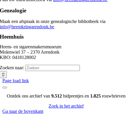
Genealogie
Maak een afspraak in onze genealogische bibliotheek via
info@heemkringarendonk.be
Heemhuis
Heem- en sigarenmakersmuseum
Molenwiel 37 – 2370 Arendonk
KBO: 0418128002
Zoeken naar:
Page load link
Ontdek ons archief van
9.512
bidprentjes en
1.825
rouwbrieven
Zoek in het archief
Ga naar de bovenkant